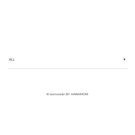
MOVIE
私たちをもっとわかりやすく。
More about us.
© komorebi BY HANAMORI