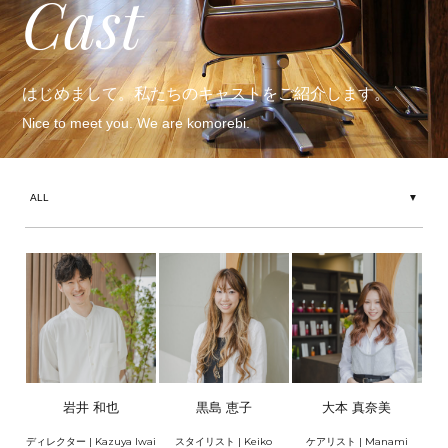
Cast
はじめまして。私たちのキャストをご紹介します。
Nice to meet you. We are komorebi.
岩井 和也
黒島 恵子
大本 真奈美
ディレクター | Kazuya Iwai
スタイリスト | Keiko
ケアリスト | Manami