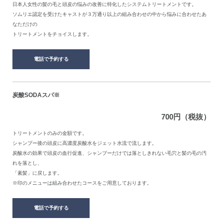
日本人女性の髪の毛と頭皮の悩みの改善に特化したシステムトリートメントです。
ソムリエ認定を受けたキャストが３万通り以上の組み合わせの中から悩みに合わせたあ
なただけの
トリートメントをチョイスします。
電話で予約する
炭酸SODAスパ※
700円（税抜）
トリートメントのみの金額です。
シャンプー後の頭皮に高濃度炭酸水をジェット水流で流します。
炭酸水の効果で頭皮の血行促進、シャンプーだけでは落としきれない毛穴と髪の毛の汚
れを落とし、
「素髪」に戻します。
※印のメニューは組み合わせたコースをご用意しております。
電話で予約する