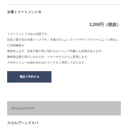
水素トリートメント※
3,200円（税抜）
トリートメントのみの金額です。
頭皮と髪の毛の水素パックです。水素の力によってパーマやヘアカラーによって発生し
た活性酸素を
無害化します。頭皮や髪の毛に現れるエイジング現象にも効果があります。
施術後は髪の毛のしわがとれ、ツヤツヤさらさらに変身します。
※印のメニューは組み合わせたコースをご用意しております。
電話で予約する
RELAXATION
スカルプヘッドスパ