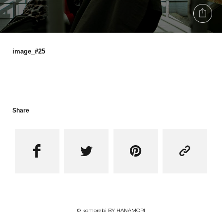
image_#25
Share




© komorebi BY HANAMORI