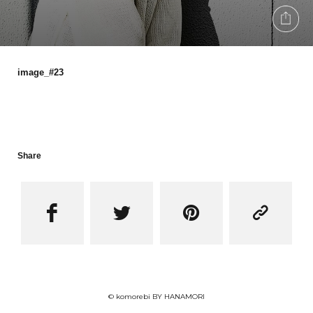
image_#23
Share




© komorebi BY HANAMORI