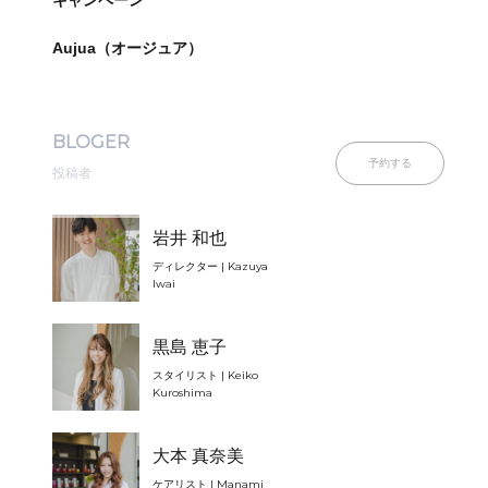
キャンペーン
Aujua（オージュア）
BLOGER
予約する
投稿者
岩井 和也
ディレクター | Kazuya
Iwai
黒島 恵子
スタイリスト | Keiko
Kuroshima
大本 真奈美
ケアリスト | Manami