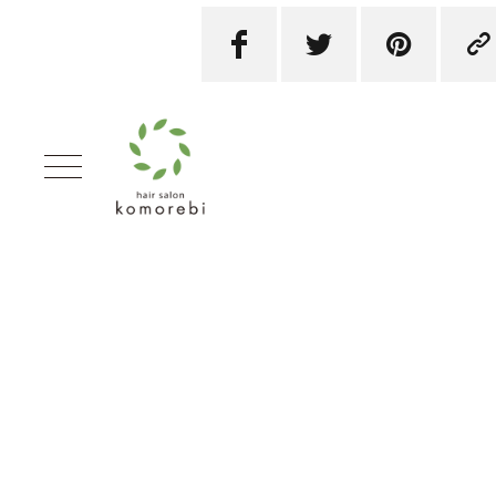



