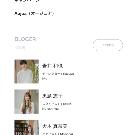
キャンペーン
Aujua（オージュア）
BLOGER
予約する
投稿者
岩井 和也
ディレクター | Kazuya
Iwai
黒島 恵子
スタイリスト | Keiko
Kuroshima
大本 真奈美
ケアリスト | Manami