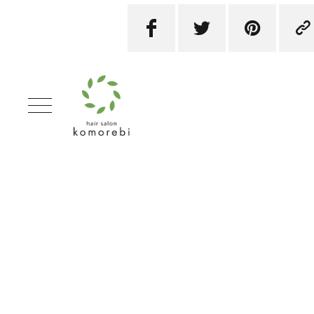



