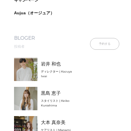
キャンペーン
Aujua（オージュア）
BLOGER
予約する
投稿者
岩井 和也
ディレクター | Kazuya
Iwai
黒島 恵子
スタイリスト | Keiko
Kuroshima
大本 真奈美
ケアリスト | Manami