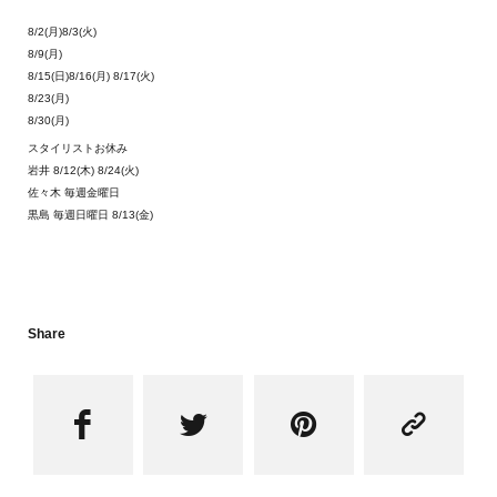
8/2(月)8/3(火)
8/9(月)
8/15(日)8/16(月) 8/17(火)
8/23(月)
8/30(月)
スタイリストお休み
岩井 8/12(木) 8/24(火)
佐々木 毎週金曜日
黒島 毎週日曜日 8/13(金)
Share



