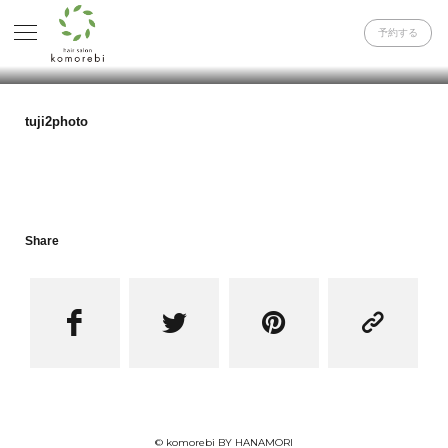
予約する
tuji2photo
Share




© komorebi BY HANAMORI