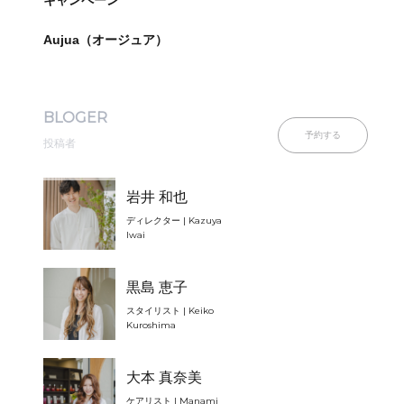
キャンペーン
Aujua（オージュア）
BLOGER
予約する
投稿者
岩井 和也
ディレクター | Kazuya
Iwai
黒島 恵子
スタイリスト | Keiko
Kuroshima
大本 真奈美
ケアリスト | Manami