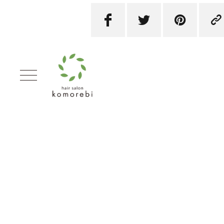



