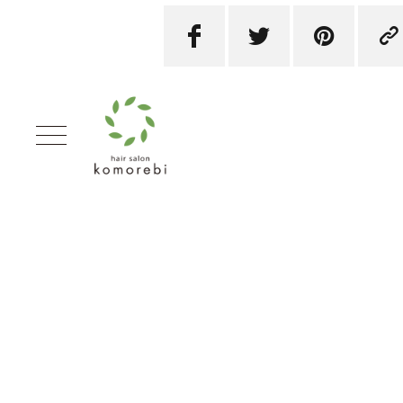



