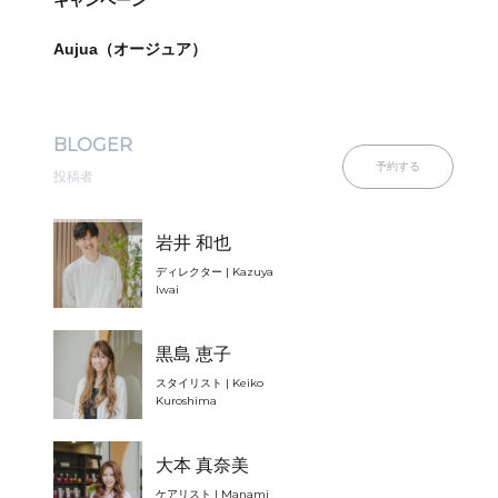
キャンペーン
Aujua（オージュア）
BLOGER
予約する
投稿者
岩井 和也
ディレクター | Kazuya
Iwai
黒島 恵子
スタイリスト | Keiko
Kuroshima
大本 真奈美
ケアリスト | Manami