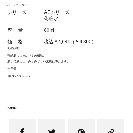
AE ローション
シリーズ
：
AEシリーズ
化粧水
容 量
：
80ml
価 格
：
税込￥4,644（￥4,300）
商品説明
乾燥肌にしっかり水分補給。
潤いで満たし、みずみずしい素肌に導きます。
使用量
1回3～5プッシュ
Share



