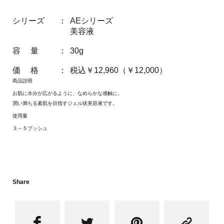
シリーズ
：
AEシリーズ
美容液
容 量
：
30g
価 格
：
税込￥12,960（￥12,000）
商品説明
お肌に水分が広がるように、なめらかな感触に。
潤い満ちる素肌を目指すジェル状美容液です。
使用量
３～５プッシュ
Share



