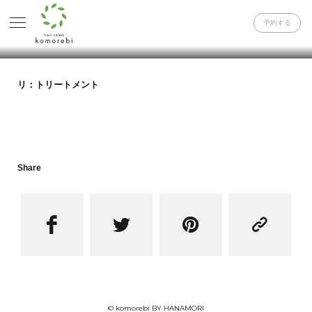
予約する
リ：トリートメント
Share




© komorebi BY HANAMORI