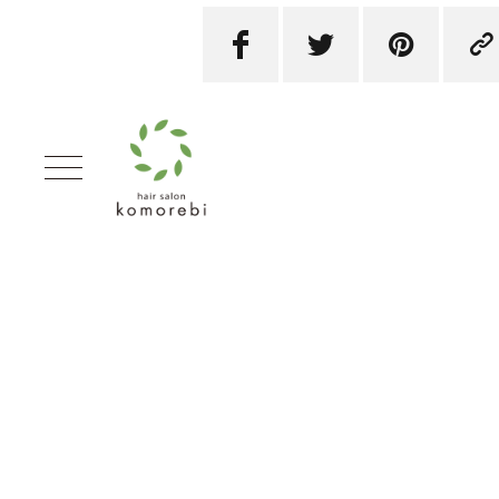



