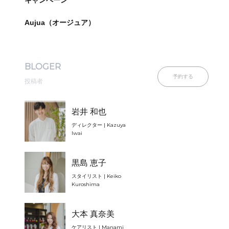
キャンペーン
Aujua（オージュア）
BLOGER
予約する
投稿者
岩井 和也
ディレクター | Kazuya
Iwai
黒島 恵子
スタイリスト | Keiko
Kuroshima
大本 真奈美
ケアリスト | Manami