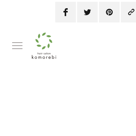



