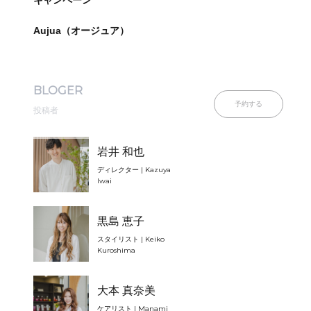
キャンペーン
Aujua（オージュア）
BLOGER
予約する
投稿者
岩井 和也
ディレクター | Kazuya
Iwai
黒島 恵子
スタイリスト | Keiko
Kuroshima
大本 真奈美
ケアリスト | Manami