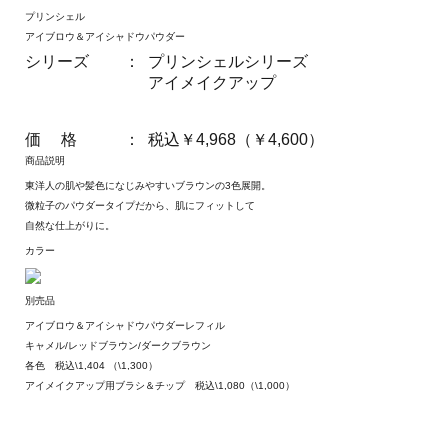
プリンシェル
アイブロウ＆アイシャドウパウダー
シリーズ
：
プリンシェルシリーズ
アイメイクアップ
価 格
：
税込￥4,968（￥4,600）
商品説明
東洋人の肌や髪色になじみやすいブラウンの3色展開。
微粒子のパウダータイプだから、肌にフィットして
自然な仕上がりに。
カラー
別売品
アイブロウ＆アイシャドウパウダーレフィル
キャメル/レッドブラウン/ダークブラウン
各色 税込\1,404 （\1,300）
アイメイクアップ用ブラシ＆チップ 税込\1,080（\1,000）