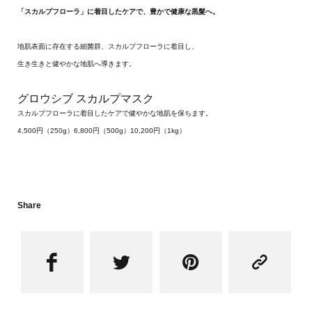
「スカルプフローラ」に着目したケアで、豊かで健康な黒髮へ。
地肌表面に存在する細菌群、スカルプフローラに着目し、
生き生きと
健やかな地肌
へ導きます。
グロウシブ スカルプマスク
スカルプフローラに着目したケアで健やかな地肌を保ちます。
4,500
円（
250g
）6,800
円（
500g
）
10,200
円（
1kg
）
Share



