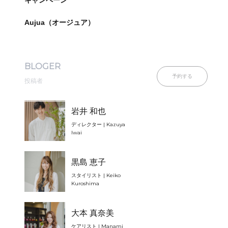
キャンペーン
Aujua（オージュア）
BLOGER
予約する
投稿者
岩井 和也
ディレクター | Kazuya
Iwai
黒島 恵子
スタイリスト | Keiko
Kuroshima
大本 真奈美
ケアリスト | Manami