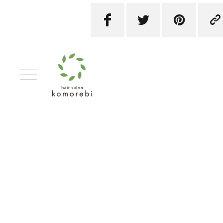



