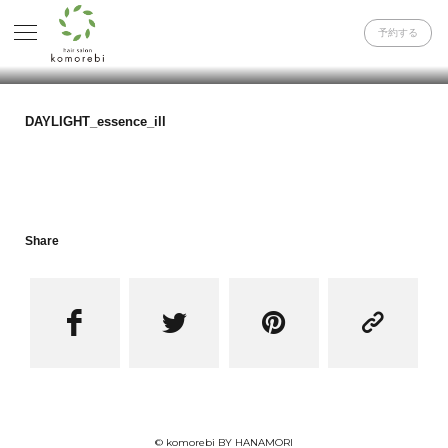
予約する
DAYLIGHT_essence_ill
Share




© komorebi BY HANAMORI