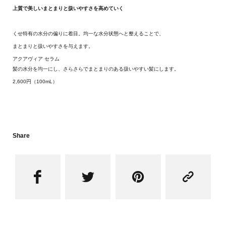
上質で美しいまとまりと扱いやすさを高めていく
くせ特有の水分の偏りに着目。均一な水分状態へと整えることで、
まとまりと扱いやすさを与えます。
アクアヴィア セラム
髪の水分を均一にし、さらさらでまとまりのある扱いやすい髪にします。
2,600
円（
100mL
）
Share



