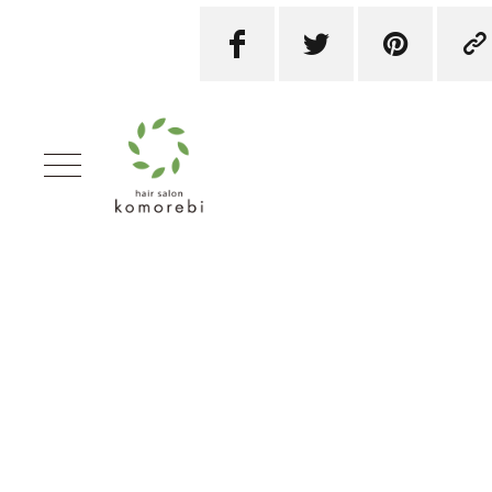



