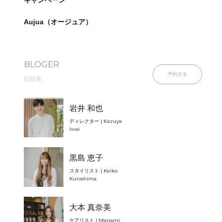
キャンペーン
Aujua（オージュア）
BLOGER
予約する
投稿者
岩井 和也
ディレクター | Kazuya
Iwai
黒島 恵子
スタイリスト | Keiko
Kuroshima
大本 真奈美
ケアリスト | Manami