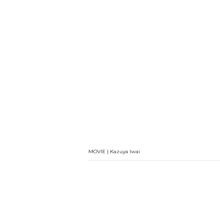
MOVIE | Kazuya Iwai