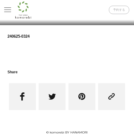
予約する
240625-0324
Share




© komorebi BY HANAMORI