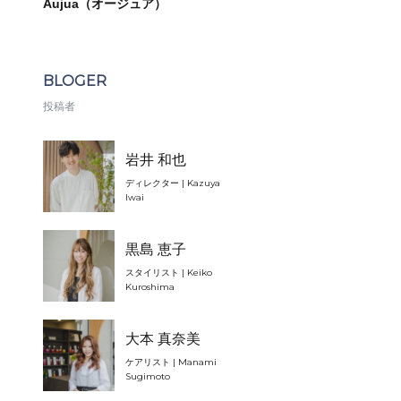
Aujua（オージュア）
BLOGER
投稿者
岩井 和也
ディレクター | Kazuya
Iwai
黒島 恵子
スタイリスト | Keiko
Kuroshima
大本 真奈美
ケアリスト | Manami
Sugimoto