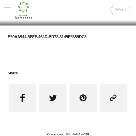
予約する
E50AA944-5FFF-464D-BD72-8145F5389DC8
Share




© komorebi BY HANAMORI