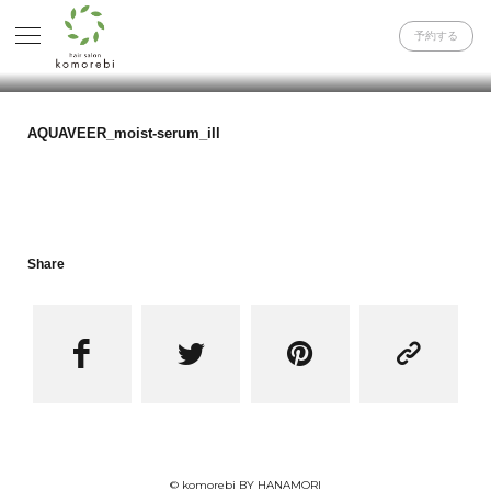
予約する
AQUAVEER_moist-serum_ill
Share




© komorebi BY HANAMORI